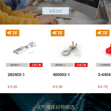
查看全部
282403-1
485003-1
3-6404
￥0.20
￥0.39
￥0.79
人气推荐
好物精选