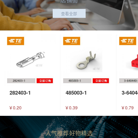
查看全部
282403-1
485003-1
3-6404
￥0.20
￥0.39
￥0.79
人气推荐
好物精选