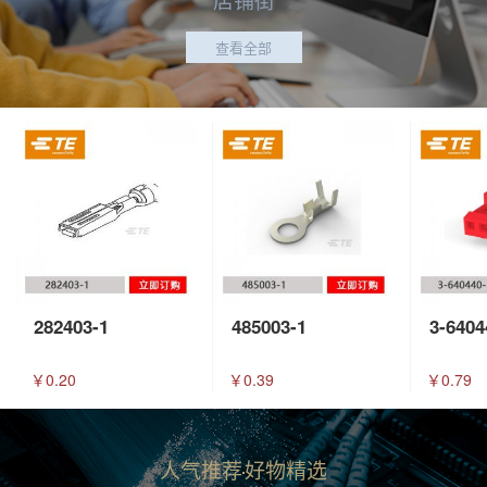
查看全部
282403-1
485003-1
3-6404
￥0.20
￥0.39
￥0.79
人气推荐
好物精选