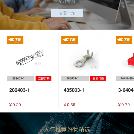
查看全部
282403-1
485003-1
3-6404
￥0.20
￥0.39
￥0.79
人气推荐
好物精选