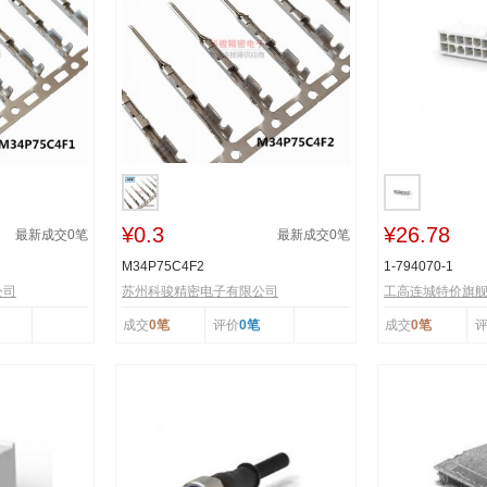
¥0.3
¥26.78
最新成交
0
笔
最新成交
0
笔
M34P75C4F2
1-794070-1
公司
苏州科骏精密电子有限公司
工高连城特价旗
成交
0笔
评价
0笔
成交
0笔