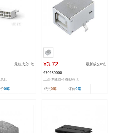
¥3.72
最新成交
0
笔
最新成交
0
笔
670689000
舰总店
工高连城特价旗舰总店
评价
0笔
成交
0笔
评价
0笔