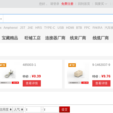
您好，
请登录
免费注册
回到首页
我要买
x
Amphenol
JST
JAE
HRS
TYPE-C
USB
HDMI
BTB
FPC
FAKRA
汽车
宝藏精品
旺铺工店
连接器厂商
线束厂商
线缆厂商
485003-1
9-1462037-9
¥0.39
¥9.76
特价：
特价：
查看详情
查看详情
信用度
人气
提交
¥
¥