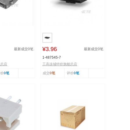
¥3.96
最新成交
0
笔
最新成交
0
笔
1-487545-7
舰总店
工高连城特价旗舰总店
评价
0笔
成交
0笔
评价
0笔