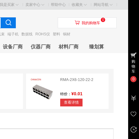
我是买家
卖家中心
帮助中心
收藏夹
网站导航
0
󰃦
我的购物车
线束
端子机
数据线
ROHS仪
塑料
铜材
设备厂商
仪器厂商
材料厂商
臻划算
购
物
车
0
RMA-2X6-120-22-2
¥0.01
特价：
查看详情