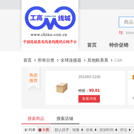
店铺
商品
店铺
TE
Mole
首页
特价促销
首页
所有分类
全球连接器
其他欧美系
C&K
热卖
201493-2100
推荐
¥0.01
特价：
查看详情
1.0MM FPC Connector
H=2.8mm
搜索商品
搜索店铺
¥0
特价：
列表
大图
默认排序
销量
价格
添加时间
评论
查看详情