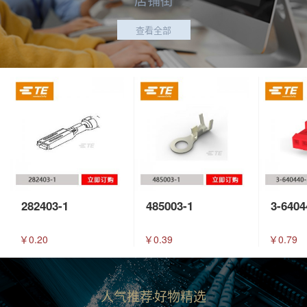
查看全部
282403-1
485003-1
3-6404
￥0.20
￥0.39
￥0.79
人气推荐
好物精选