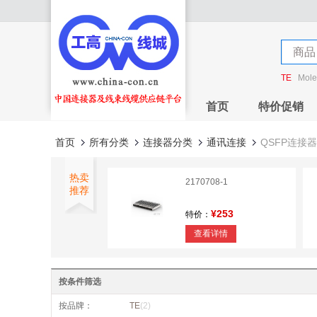
店铺
商品
店铺
TE
Mole
首页
特价促销
首页
所有分类
连接器分类
通讯连接
QSFP连接器
热卖
2170708-1
推荐
¥253
特价：
查看详情
按条件筛选
按品牌：
TE
(2)