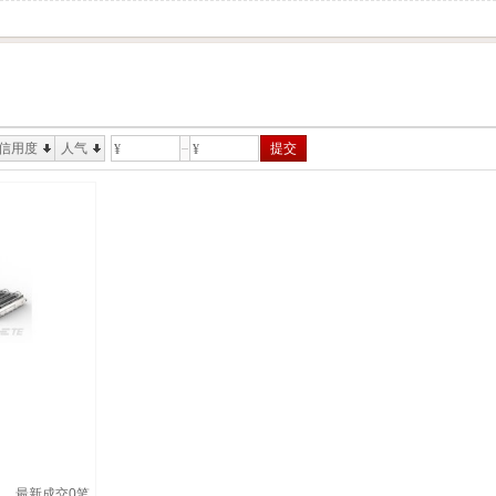
信用度
人气
提交
¥
¥
最新成交
0
笔