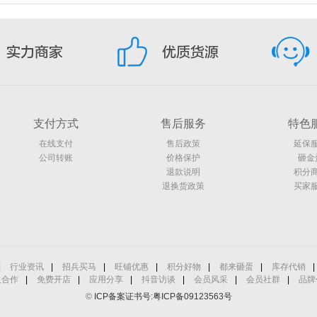
支付方式
售后服务
特色
在线支付
售后政策
延保
公司转账
价格保护
砸金
退款说明
积分
退换货政策
买家
|
行业资讯
|
招兵买马
|
旺铺优惠
|
积分好物
|
都来砸蛋
|
库存代销
|
人合作
|
免费开店
|
应用分享
|
抖音访谈
|
会员风采
|
会员社群
|
品牌
©
ICP备案证书号:粤ICP备09123563号