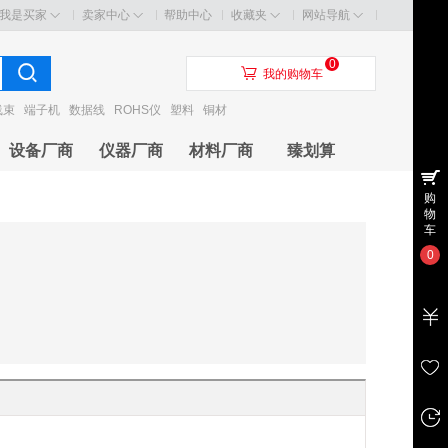
我是买家
卖家中心
帮助中心
收藏夹
网站导航
0
󰃦
我的购物车
线束
端子机
数据线
ROHS仪
塑料
铜材
设备厂商
仪器厂商
材料厂商
臻划算
购
物
车
0