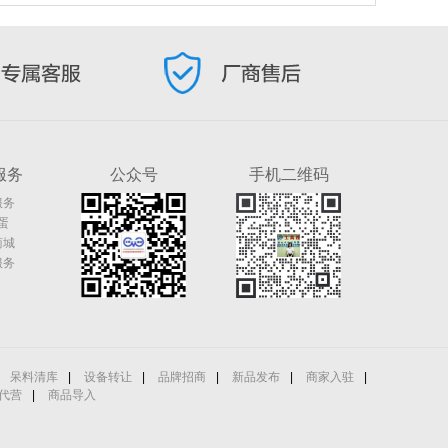
服务
公众号
手机二维码
服务
蛋
商城
服务
呆料清库
|
设备转让
|
品牌招商
|
新品发布
|
商家入驻
|
代营
|
商品导入