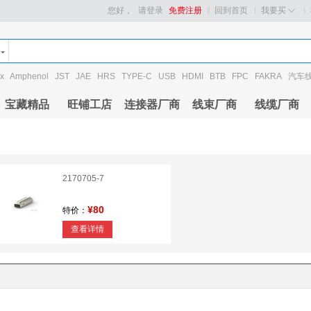
您好，
请登录
免费注册
回到首页
我要买
x
Amphenol
JST
JAE
HRS
TYPE-C
USB
HDMI
BTB
FPC
FAKRA
汽车
宝藏精品
旺铺工店
连接器厂商
线束厂商
线缆厂商
2170705-7
¥80
特价：
查看详情