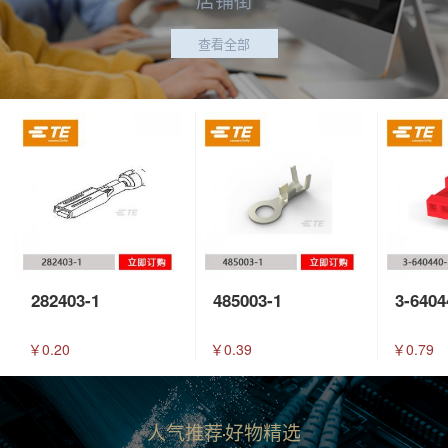
查看全部
282403-1
485003-1
3-6404
￥0.20
￥0.39
￥0.79
人气推荐
好物精选