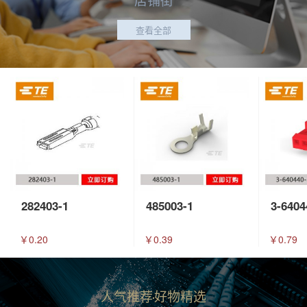
查看全部
282403-1
485003-1
3-6404
￥0.20
￥0.39
￥0.79
人气推荐
好物精选