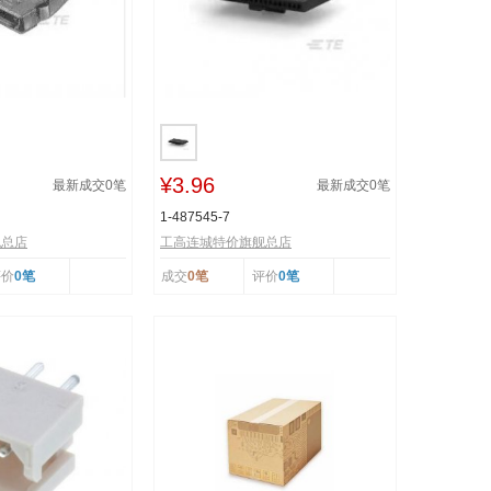
¥3.96
最新成交
0
笔
最新成交
0
笔
1-487545-7
舰总店
工高连城特价旗舰总店
评价
0笔
成交
0笔
评价
0笔