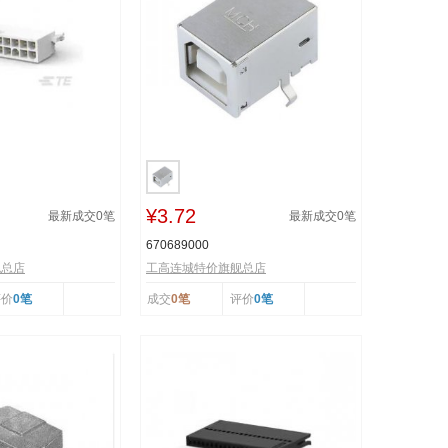
¥3.72
最新成交
0
笔
最新成交
0
笔
670689000
舰总店
工高连城特价旗舰总店
评价
0笔
成交
0笔
评价
0笔