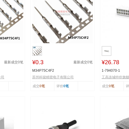
¥0.3
¥26.78
最新成交
0
笔
最新成交
0
笔
M34P75C4F2
1-794070-1
公司
苏州科骏精密电子有限公司
工高连城特价旗
成交
0笔
评价
0笔
成交
0笔