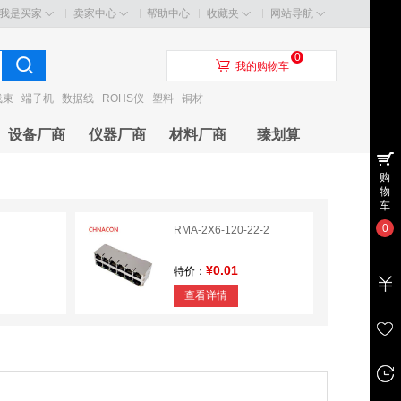
我是买家
卖家中心
帮助中心
收藏夹
网站导航
0
󰃦
我的购物车
线束
端子机
数据线
ROHS仪
塑料
铜材
设备厂商
仪器厂商
材料厂商
臻划算
购
物
车
0
RMA-2X6-120-22-2
¥0.01
特价：
查看详情