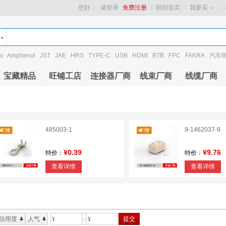
您好，
请登录
免费注册
回到首页
我要买
x
Amphenol
JST
JAE
HRS
TYPE-C
USB
HDMI
BTB
FPC
FAKRA
汽车
宝藏精品
旺铺工店
连接器厂商
线束厂商
线缆厂商
485003-1
9-1462037-9
¥0.39
¥9.76
特价：
特价：
查看详情
查看详情
信用度
人气
提交
¥
¥