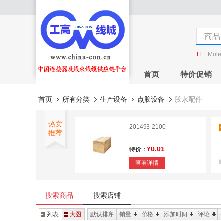
店铺
商品
店铺
TE
Mole
首页
特价促销
首页
所有分类
生产设备
点胶设备
胶水配件
热卖
201493-2100
推荐
¥0.01
特价：
查看详情
1.0MM FPC Connector
H=2.8mm
搜索商品
搜索店铺
¥0
特价：
列表
大图
默认排序
销量
价格
添加时间
评论
查看详情