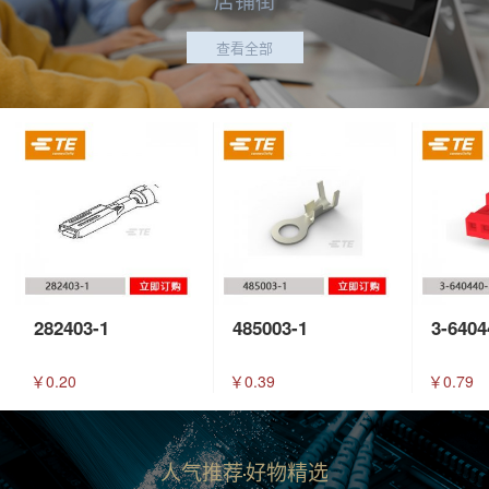
查看全部
282403-1
485003-1
3-6404
￥0.20
￥0.39
￥0.79
人气推荐
好物精选