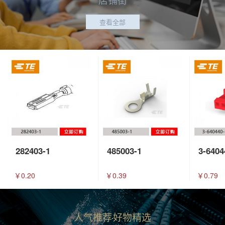
查看全部
282403-1
485003-1
3-6404
￥0.20
￥0.39
￥0.79
人气推荐
好物精选