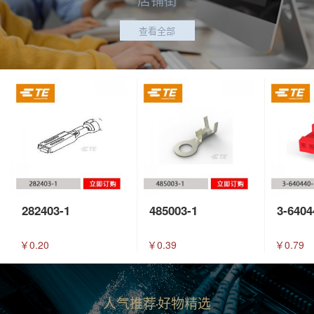
查看全部
282403-1
485003-1
3-6404
￥0.20
￥0.39
￥0.79
人气推荐
好物精选