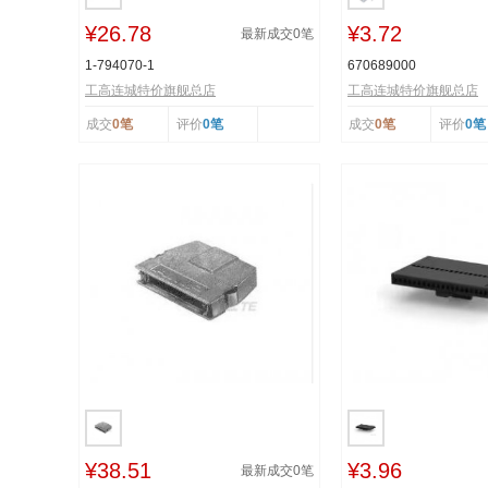
¥26.78
¥3.72
最新成交
0
笔
1-794070-1
670689000
工高连城特价旗舰总店
工高连城特价旗舰总店
成交
0笔
评价
0笔
成交
0笔
评价
0笔
¥38.51
¥3.96
最新成交
0
笔