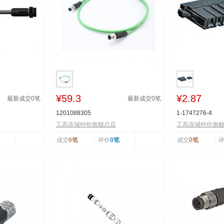
¥59.3
¥2.87
最新成交
0
笔
最新成交
0
笔
1201088305
1-1747276-4
工高连城特价旗舰总店
工高连城特价旗
成交
0笔
评价
0笔
成交
0笔