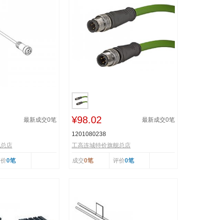
¥98.02
最新成交
0
笔
最新成交
0
笔
1201080238
舰总店
工高连城特价旗舰总店
评价
0笔
成交
0笔
评价
0笔