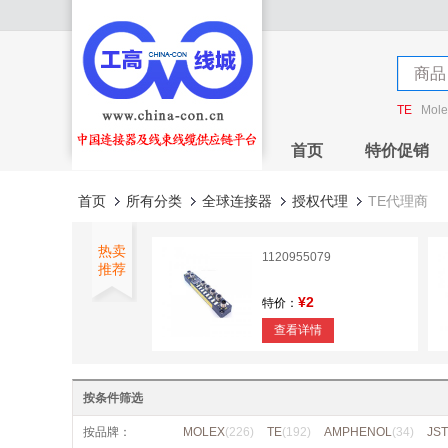
店铺
商品
店铺
TE
Mole
首页
特价促销
首页
所有分类
全球连接器
授权代理
TE代理商
热卖
1120955079
推荐
¥2
特价：
查看详情
8500031
按条件筛选
¥0.04
特价：
按品牌：
MOLEX
(226)
TE
(192)
AMPHENOL
(34)
JST
查看详情