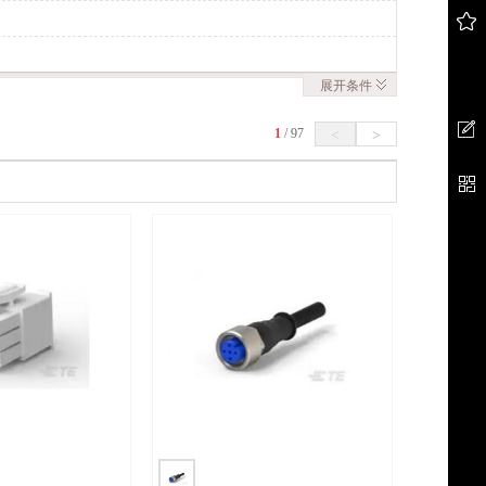
展开
条件
1
/
97
<
>