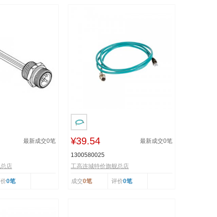
¥39.54
最新成交
0
笔
最新成交
0
笔
1300580025
舰总店
工高连城特价旗舰总店
评价
0笔
成交
0笔
评价
0笔