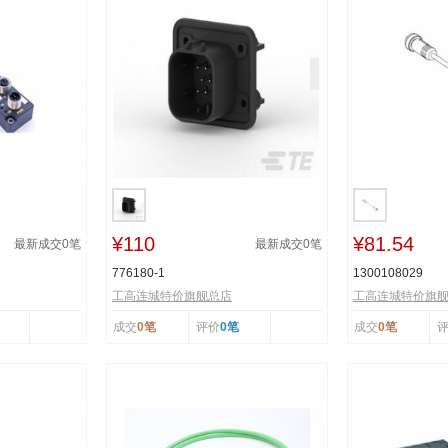
¥110
¥81.54
最新成交
0
笔
最新成交
0
笔
776180-1
1300108029
工高连城特价旗舰总店
工高连城特价旗
成交
0笔
评价
0笔
成交
0笔