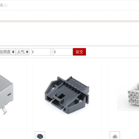
55
(1)
信用度
人气
提交
¥
¥