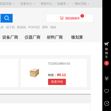
我是买家
卖家中心
帮助中心
收藏夹
网站导航
0
󰃦
我的购物车
线束
端子机
数据线
ROHS仪
塑料
铜材
设备厂商
仪器厂商
材料厂商
臻划算
购
物
车
0
TU2001WNV-03
¥0.11
特价：
查看详情