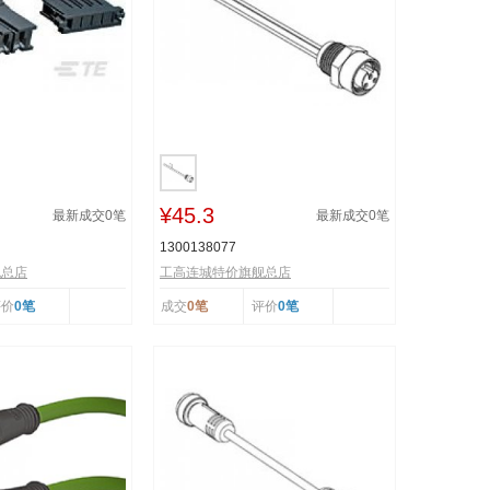
¥45.3
最新成交
0
笔
最新成交
0
笔
1300138077
舰总店
工高连城特价旗舰总店
评价
0笔
成交
0笔
评价
0笔