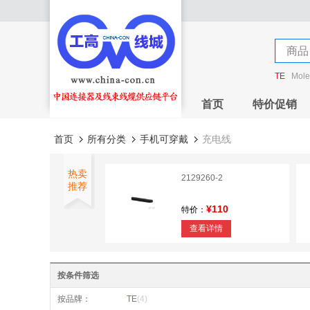
店铺
商品
店铺
TE
Mole
首页
特价促销
首页
所有分类
手机可穿戴
充电线
热卖
2129260-2
推荐
¥110
特价：
查看详情
2013798-1
按条件筛选
¥23
特价：
按品牌：
TE
(4)
查看详情