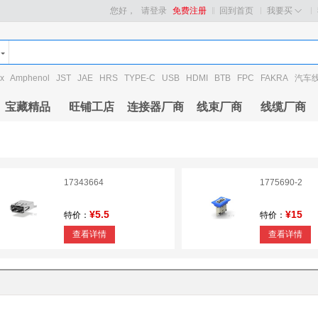
您好，
请登录
免费注册
回到首页
我要买
x
Amphenol
JST
JAE
HRS
TYPE-C
USB
HDMI
BTB
FPC
FAKRA
汽车
宝藏精品
旺铺工店
连接器厂商
线束厂商
线缆厂商
17343664
1775690-2
¥5.5
¥15
特价：
特价：
查看详情
查看详情