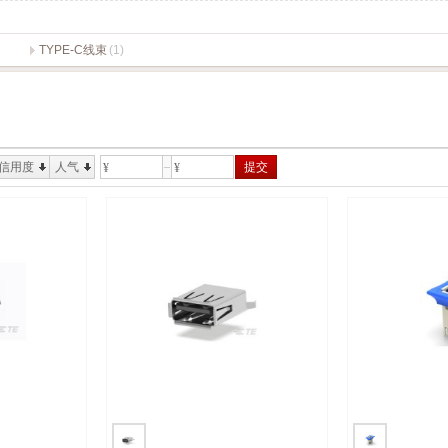
TYPE-C线束
(1)
信用度
人气
提交
¥
¥