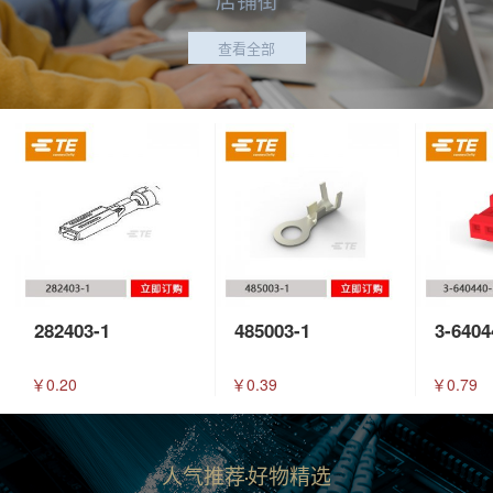
查看全部
282403-1
485003-1
3-6404
￥0.20
￥0.39
￥0.79
人气推荐
好物精选