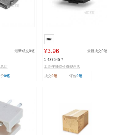
¥3.96
最新成交
0
笔
最新成交
0
笔
1-487545-7
舰总店
工高连城特价旗舰总店
评价
0笔
成交
0笔
评价
0笔