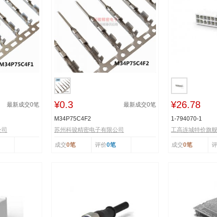
¥0.3
¥26.78
最新成交
0
笔
最新成交
0
笔
M34P75C4F2
1-794070-1
公司
苏州科骏精密电子有限公司
工高连城特价旗
成交
0笔
评价
0笔
成交
0笔