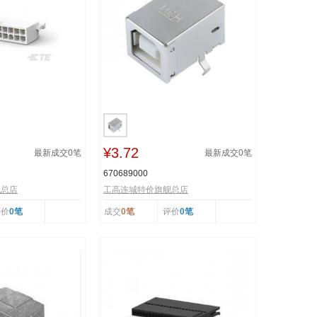
¥3.72
最新成交
0
笔
最新成交
0
笔
670689000
舰总店
工高连城特价旗舰总店
评价
0笔
成交
0笔
评价
0笔