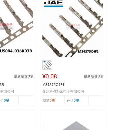
¥0.08
最新成交
0
笔
最新成交
0
笔
3B
M34S75C4F1
子有限公司
苏州科骏精密电子有限公司
评价
0笔
成交
0笔
评价
0笔