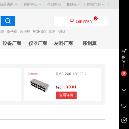
我是买家
卖家中心
帮助中心
收藏夹
网站导航
0
󰃦
我的购物车
线束
端子机
数据线
ROHS仪
塑料
铜材
设备厂商
仪器厂商
材料厂商
臻划算
购
物
车
0
RMA-2X6-120-22-2
¥0.01
特价：
查看详情