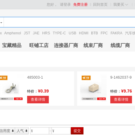
您好，
请登录
免费注册
回到首页
我要买
x
Amphenol
JST
JAE
HRS
TYPE-C
USB
HDMI
BTB
FPC
FAKRA
汽车
宝藏精品
旺铺工店
连接器厂商
线束厂商
线缆厂商
485003-1
9-1462037-9
¥0.39
¥9.76
特价：
特价：
查看详情
查看详情
信用度
人气
提交
¥
¥