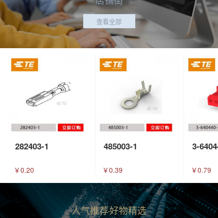
查看全部
282403-1
485003-1
3-6404
￥0.20
￥0.39
￥0.79
人气推荐
好物精选