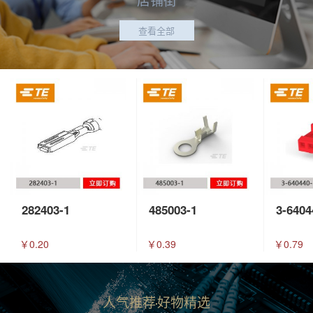
查看全部
282403-1
485003-1
3-6404
￥0.20
￥0.39
￥0.79
人气推荐
好物精选