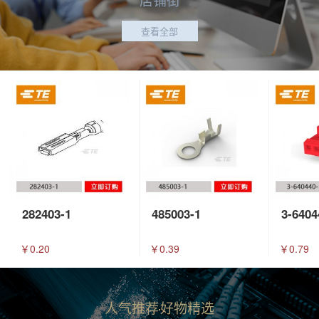
查看全部
282403-1
485003-1
3-6404
￥0.20
￥0.39
￥0.79
人气推荐
好物精选