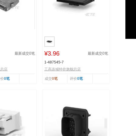
¥3.96
最新成交
0
笔
最新成交
0
笔
1-487545-7
舰总店
工高连城特价旗舰总店
评价
0笔
成交
0笔
评价
0笔