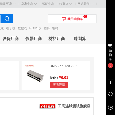
我是买家
卖家中心
帮助中心
收藏夹
网站导航
0
󰃦
我的购物车
线束
端子机
数据线
ROHS仪
塑料
铜材
设备厂商
仪器厂商
材料厂商
臻划算
购
物
车
0
RMA-2X6-120-22-2
¥0.01
特价：
查看详情
工高连城测试旗舰店