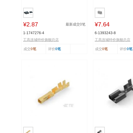
¥2.87
¥7.64
最新成交
0
笔
1-1747276-4
6-1393243-8
工高连城特价旗舰总店
工高连城特价旗舰总店
成交
0笔
评价
0笔
成交
0笔
评价
0笔