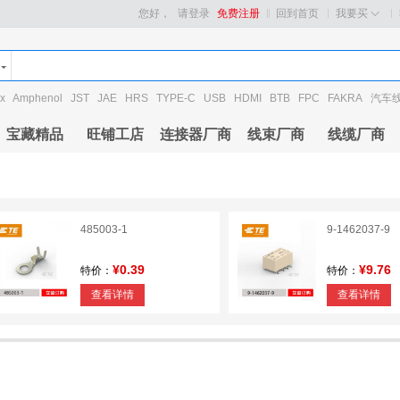
您好，
请登录
免费注册
回到首页
我要买
x
Amphenol
JST
JAE
HRS
TYPE-C
USB
HDMI
BTB
FPC
FAKRA
汽车
宝藏精品
旺铺工店
连接器厂商
线束厂商
线缆厂商
485003-1
9-1462037-9
¥0.39
¥9.76
特价：
特价：
查看详情
查看详情