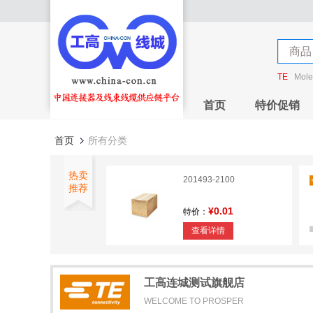
店铺
商品
店铺
TE
Mole
首页
特价促销
首页
所有分类
热卖
201493-2100
推荐
¥0.01
特价：
查看详情
1.0MM FPC Connector
H=2.8mm
工高连城测试旗舰店
¥0
特价：
WELCOME TO PROSPER
查看详情