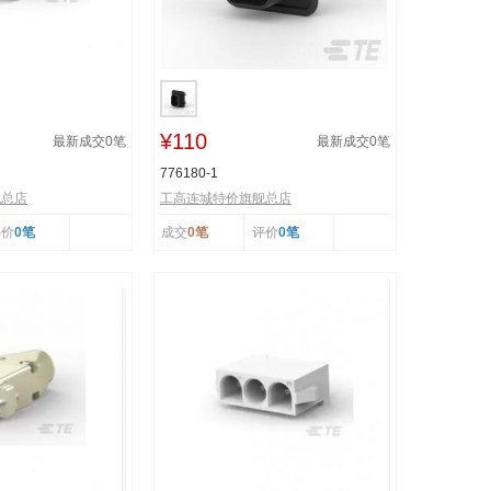
¥110
最新成交
0
笔
最新成交
0
笔
776180-1
舰总店
工高连城特价旗舰总店
评价
0笔
成交
0笔
评价
0笔