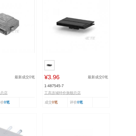
¥3.96
最新成交
0
笔
最新成交
0
笔
1-487545-7
舰总店
工高连城特价旗舰总店
评价
0笔
成交
0笔
评价
0笔