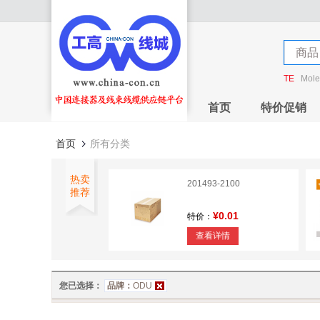
店铺
商品
店铺
TE
Mole
首页
特价促销
首页
所有分类
热卖
201493-2100
推荐
¥0.01
特价：
查看详情
1.0MM FPC Connector
H=2.8mm
您已选择：
品牌：
ODU
¥0
特价：
查看详情