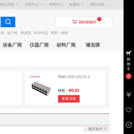
我是买家
卖家中心
帮助中心
收藏夹
网站导航
0
󰃦
我的购物车
线束
端子机
数据线
ROHS仪
塑料
铜材
设备厂商
仪器厂商
材料厂商
臻划算
购
物
车
0
RMA-2X6-120-22-2
¥0.01
特价：
查看详情
展开
条件