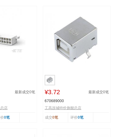
¥3.72
最新成交
0
笔
最新成交
0
笔
670689000
舰总店
工高连城特价旗舰总店
评价
0笔
成交
0笔
评价
0笔