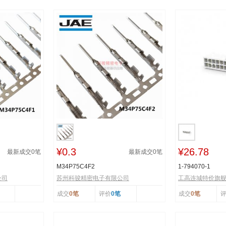
¥0.3
¥26.78
最新成交
0
笔
最新成交
0
笔
M34P75C4F2
1-794070-1
公司
苏州科骏精密电子有限公司
工高连城特价旗
成交
0笔
评价
0笔
成交
0笔