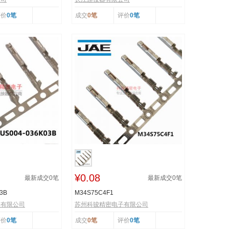
评价
0笔
成交
0笔
评价
0笔
¥0.08
最新成交
0
笔
最新成交
0
笔
3B
M34S75C4F1
子有限公司
苏州科骏精密电子有限公司
评价
0笔
成交
0笔
评价
0笔