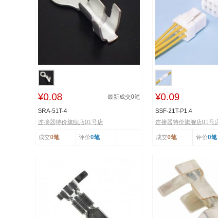
¥0.08
¥0.09
最新成交
0
笔
SRA-51T-4
SSF-21T-P1.4
连接器特价旗舰店01号店
连接器特价旗舰店01号
成交
0笔
评价
0笔
成交
0笔
评价
0笔