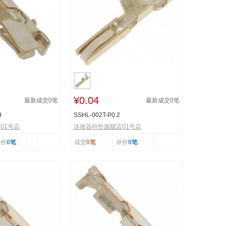
¥0.04
最新成交
0
笔
最新成交
0
笔
H
SSHL-002T-P0.2
01号店
连接器特价旗舰店01号店
评价
0笔
成交
0笔
评价
0笔