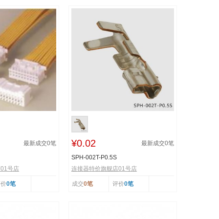
¥0.02
最新成交
0
笔
最新成交
0
笔
SPH-002T-P0.5S
01号店
连接器特价旗舰店01号店
评价
0笔
成交
0笔
评价
0笔