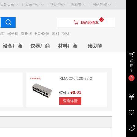
我是买家
卖家中心
帮助中心
收藏夹
网站导航
0
󰃦
我的购物车
线束
端子机
数据线
ROHS仪
塑料
铜材
设备厂商
仪器厂商
材料厂商
臻划算
购
物
车
0
RMA-2X6-120-22-2
¥0.01
特价：
查看详情