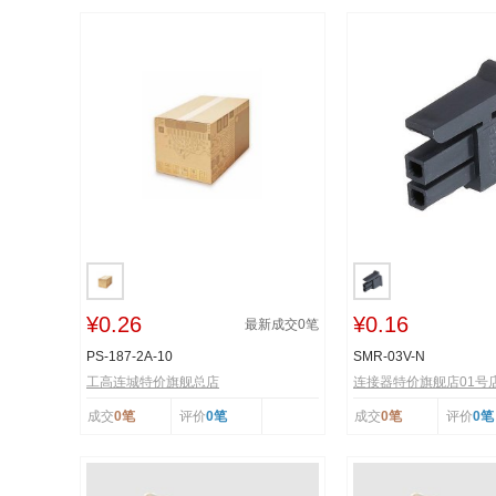
¥0.26
¥0.16
最新成交
0
笔
PS-187-2A-10
SMR-03V-N
工高连城特价旗舰总店
连接器特价旗舰店01号
成交
0笔
评价
0笔
成交
0笔
评价
0笔