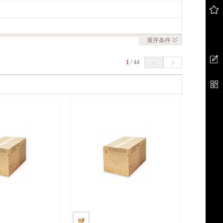
展开
条件
1
/
44
<
>