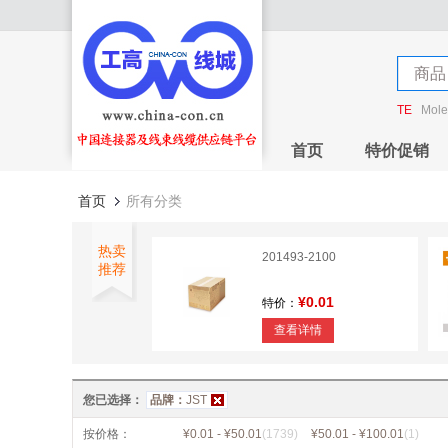
店铺
商品
店铺
TE
Mole
首页
特价促销
首页
所有分类
热卖
201493-2100
推荐
¥0.01
特价：
查看详情
1.0MM FPC Connector
H=2.8mm
您已选择：
品牌：
JST
¥0
特价：
按价格：
¥0.01 - ¥50.01
(1739)
¥50.01 - ¥100.01
(1)
查看详情