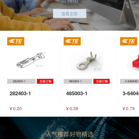
查看全部
282403-1
485003-1
3-6404
￥0.20
￥0.39
￥0.79
人气推荐
好物精选