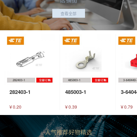
查看全部
282403-1
485003-1
3-6404
￥0.20
￥0.39
￥0.79
人气推荐
好物精选