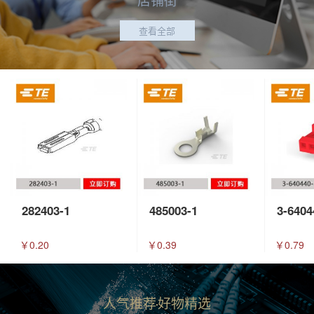
查看全部
282403-1
485003-1
3-6404
￥0.20
￥0.39
￥0.79
人气推荐
好物精选